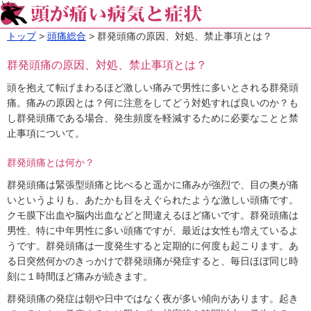
トップ
頭痛総合
群発頭痛の原因、対処、禁止事項とは？
群発頭痛の原因、対処、禁止事項とは？
頭を抱えて転げまわるほど激しい痛みで男性に多いとされる群発頭
痛。痛みの原因とは？何に注意をしてどう対処すれば良いのか？も
し群発頭痛である場合、発生頻度を軽減するために必要なことと禁
止事項について。
群発頭痛とは何か？
群発頭痛は緊張型頭痛と比べると遥かに痛みが強烈で、目の奥が痛
いというよりも、あたかも目をえぐられたような激しい頭痛です。
クモ膜下出血や脳内出血などと間違えるほど痛いです。群発頭痛は
男性、特に中年男性に多い頭痛ですが、最近は女性も増えているよ
うです。群発頭痛は一度発生すると定期的に何度も起こります。あ
る日突然何かのきっかけで群発頭痛が発症すると、毎日ほぼ同じ時
刻に１時間ほど痛みが続きます。
群発頭痛の発症は朝や日中ではなく夜が多い傾向があります。起き