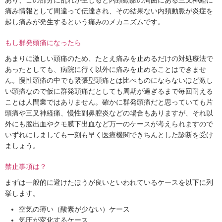
あり、この部分に乱れが生じると内頚動脈の周囲にある三叉神経に
痛み情報として間違って伝達され、その結果ない内頚動脈が炎症を
起し痛みが発生するという痛みのメカニズムです。
もし群発頭痛になったら
あまりに激しい頭痛のため、たとえ痛みを止めるだけの対処療法で
あったとしても、病院に行く以外に痛みを止めることはできませ
ん。慢性頭痛の中でも緊張型頭痛とは比べものにならないほど激し
い頭痛なので仮に群発頭痛だとしても周期が過ぎるまで毎回耐える
ことは人間業ではありません。確かに群発頭痛だと思っていても片
頭痛や三叉神経痛、慢性副鼻腔炎などの場合もありますが、それ以
外にも脳出血やクモ膜下出血など万一のケースが考えられますので
いずれにしましても一刻も早く医療機関できちんとした診断を受け
ましょう。
禁止事項は？
まずは一般的に避けたほうが良いといわれているケースを以下に列
挙します。
空気の薄い（酸素が少ない）ケース
気圧が変化するケース